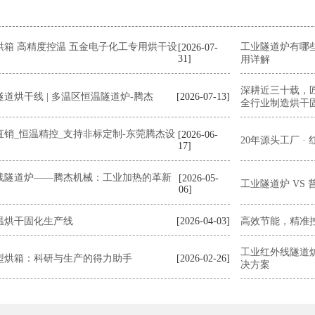
烘箱 高精度控温 五金电子化工专用烘干设
工业隧道炉有哪
[2026-07-
31]
用详解
深耕近三十载，
道烘干线 | 多温区恒温隧道炉-腾杰
[2026-07-13]
全行业制造烘干
销_恒温精控_支持非标定制-东莞腾杰设
[2026-06-
20年源头工厂 ·
17]
线隧道炉——腾杰机械：工业加热的革新
[2026-05-
工业隧道炉 VS
06]
温烘干固化生产线
[2026-04-03]
高效节能，精准控
工业红外线隧道
型烘箱：科研与生产的得力助手
[2026-02-26]
决方案