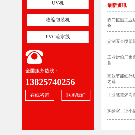
UV机
最新资讯
收缩包装机
双门恒温工业
备
PVC流水线
定制五金喷塑隧
工业烘箱厂家直
备
全国服务热线：
高效节能红外
13825740256
之选
在线咨询
联系我们
工业隧道炉高
实验室工业小