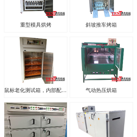
重型模具烘烤
斜坡推车烤箱
鼠标老化测试箱，内部配置USB插口
气动热压烘箱