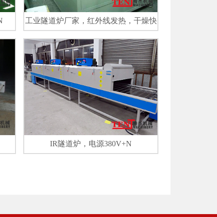
N
工业隧道炉厂家，红外线发热，干燥快
IR隧道炉，电源380V+N