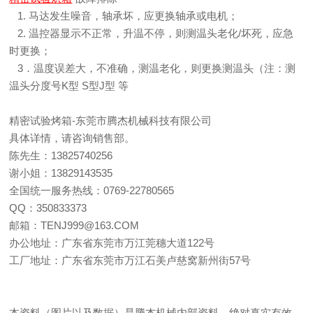
1. 马达发生噪音，轴承坏，应更换轴承或电机；
2. 温控器显示不正常，升温不停，则测温头老化/坏死，应急
时更换；
3．温度误差大，不准确，测温老化，则更换测温头（注：测
温头分度号K型 S型J型 等
精密试验烤箱-东莞市腾杰机械科技有限公司
具体详情，请咨询销售部。
陈先生：13825740256
谢小姐：13829143535
全国统一服务热线：0769-22780565
QQ：350833373
邮箱：TENJ999@163.COM
办公地址：广东省东莞市万江莞穗大道122号
工厂地址：广东省东莞市万江石美卢慈窝新州街57号
本资料（图片以及数据）是腾杰机械内部资料，绝对真实有效，