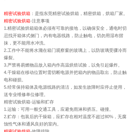
精密试验烘箱
：是指东莞精密试验烘箱，精密烘箱，烘箱厂家。
精密试验烘箱
-注意事项
1.精密试验烘箱箱体必须有可靠的接地，以确保安全，通电时切
忌找开箱体式侧门，内有电器线路，防止触电，切勿用湿布揩
抹，更不能用水冲洗。
2.工作中不能将水濺在箱门观察窗的玻璃上，以防玻璃受骤冷而
爆裂。
3.严禁将易燃物品放入箱内作高温烘焙试验，以免引起爆炸。
4.干燥箱在移动位置时需切断电源并把箱内的物品取出，防止触
电和碰损。
5.经常保持箱体及电源线路的清洁，如发生故障时应停止使用，
送专业维修单位修理。
精密试验烘箱-运输和贮存
1.运输：可用一般交通工具，应避免雨淋和挤压。碰撞。
2.贮存：包装后的干燥箱，应贮存在相对温度不超过80%，无腐
蚀性气体和通风良好的室内。
精密试验烘箱
-故障排除