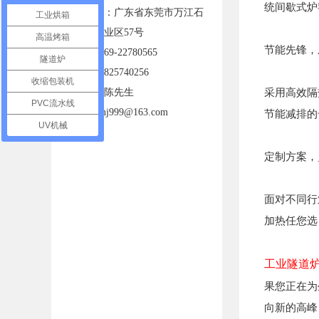
统间歇式炉
工厂地址：广东省东莞市万江石
工业烘箱
美新洲工业区57号
高温烤箱
节能先锋，
电话：0769-22780565
隧道炉
手机：13825740256
收缩包装机
采用高效隔
联系人：陈先生
PVC流水线
邮箱：tenj999@163.com
节能减排的
UV机械
定制方案，
面对不同行
加热任您选
工业隧道
果您正在为
向新的高峰