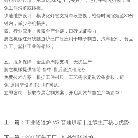
链条闭环传输：承重达5.8kg（含夹具），运行平稳无抖动，避
免工件滑落或碰撞。
快速维护设计：模块化灯管支持单段更换，维修时间缩短至30分
钟内，减少停机损失。
四、行业应用：覆盖全产业链，口碑见证实力
腾杰机械红外线隧道炉已广泛应用于电子制造、汽车配件、食品
加工、塑料工业等领域，
五、服务保障：全生命周期支持，无忧生产
腾杰机械提供售前-售中-售后全流程服务：
免费技术方案：根据工件材质、工艺需求定制设备参数，避
免“通用型设备不适用”问题。
立即咨询，获取专属定制方案，开启高效节能生产新篇章！
上一篇：
工业隧道炉 VS 普通烘箱｜连续生产核心优势
下一篇：
20年源头工厂 · 红外线隧道炉