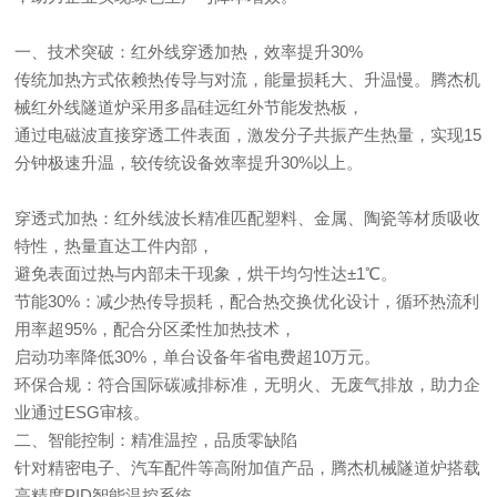
一、技术突破：红外线穿透加热，效率提升30%
传统加热方式依赖热传导与对流，能量损耗大、升温慢。腾杰机
械红外线隧道炉采用多晶硅远红外节能发热板，
通过电磁波直接穿透工件表面，激发分子共振产生热量，实现15
分钟极速升温，较传统设备效率提升30%以上。
穿透式加热：红外线波长精准匹配塑料、金属、陶瓷等材质吸收
特性，热量直达工件内部，
避免表面过热与内部未干现象，烘干均匀性达±1℃。
节能30%：减少热传导损耗，配合热交换优化设计，循环热流利
用率超95%，配合分区柔性加热技术，
启动功率降低30%，单台设备年省电费超10万元。
环保合规：符合国际碳减排标准，无明火、无废气排放，助力企
业通过ESG审核。
二、智能控制：精准温控，品质零缺陷
针对精密电子、汽车配件等高附加值产品，腾杰机械隧道炉搭载
高精度PID智能温控系统，