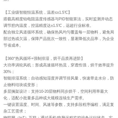
【工业级智能恒温系统，温差≤±1.5℃】
搭载高精度铂电阻温度传感器与PID智能算法，实时监测并动态
调节腔内温度，控温精度达±1.5℃，远超行业标准。
配合独立风道循环系统，确保热风均匀覆盖每一层物料，避免局
部过热或欠温，保障产品批次一致性，显著降低次品率，为企业
节省成本。
【360°热风循环+强制排湿，烘干品质再进阶】
大功率涡轮风机：形成高速循环热流，穿透性强，烘干效率提升
30%；
智能排湿系统：自动感知湿度并调节排风量，快速带走水分，防
止物料结块或变形；
多层搁架设计：支持10-20层物料同步烘干，空间利用率最大
化，适配小批量多品种或大规模连续生产需求。
一键设置温度、时间、风速等参数，支持多段程序编程，满足复
杂工艺需求；
物联网（IoT）互联：通过手机/电脑远程监控设备运行状态，实