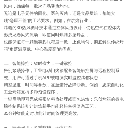
以内，确保每一批次产品受热均匀。
无论是电子元件的固化、医药灭菌，还是食品烘焙，都能实
现“毫厘不差”的工艺要求。例如，在烘焙行业，
烤箱的3D热风循环技术通过立体风道设计，使热空气在腔体内
形成龙卷风式流动，即使同时烘烤多层烤盘，
也能保证每一颗泡芙膨胀程度一致、上色均匀，彻底解决传统烤
箱“角落温度低、中心温度高”的痛点。
二、智能操控：省时省力，一键掌控
告别繁琐操作，工业电动门烤箱配备智能触控屏与远程控制系
统。用户可通过手机APP或电脑实时监控烤箱状态，
调整温度、时间等参数，甚至进行故障诊断。例如，思秉自动化
工业烤箱支持多种预设程序，
一键启动即可完成精密材料热处理或面包烘焙；乐创烤箱的微电
脑控制系统则让烘焙新手也能轻松掌握复杂工艺，
99分钟智能定时功能让时间管理更高效。
三、安全耐用：多重防护，无忧生产